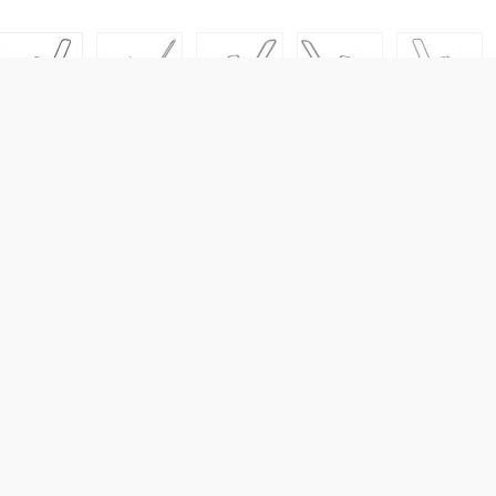
point lift.
le by the vibration damping solution.
, filter.
Compaction force:
11
kN