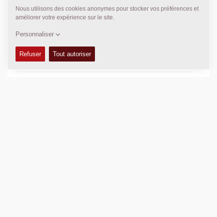
CARACTÉRISTIQUES ET AVANTAGES
+
DONNÉES TECHNIQUES
+
MANUELS DE CONDUITE ET ENTRETIEN
+
KITS D'ENTRETIEN
+
MANUELS DE PIÈCES DÉTACHÉES
+
DONNÉES DE COMPACTAGE
+
SCHÉMAS
+