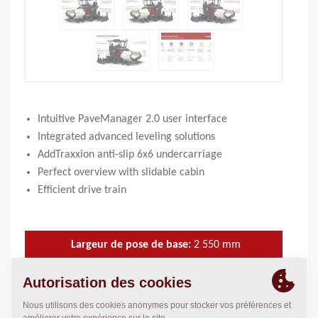
Intuitive PaveManager 2.0 user interface
Integrated advanced leveling solutions
AddTraxxion anti-slip 6x6 undercarriage
Perfect overview with slidable cabin
Efficient drive train
Largeur de pose de base:
2 550
mm
Largeur de pose maxi:
9
m
Epaisseur de couche maxi:
300
mm
3
Capacité théorique:
750
m
/h