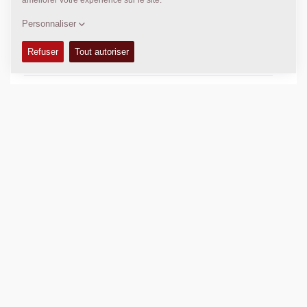
CARACTÉRISTIQUES ET AVANTAGES
+
DONNÉES TECHNIQUES
+
MANUELS DE CONDUITE ET ENTRETIEN
+
KITS D'ENTRETIEN
+
MANUELS DE PIÈCES DÉTACHÉES
+
DONNÉES DE COMPACTAGE
+
Ajouter