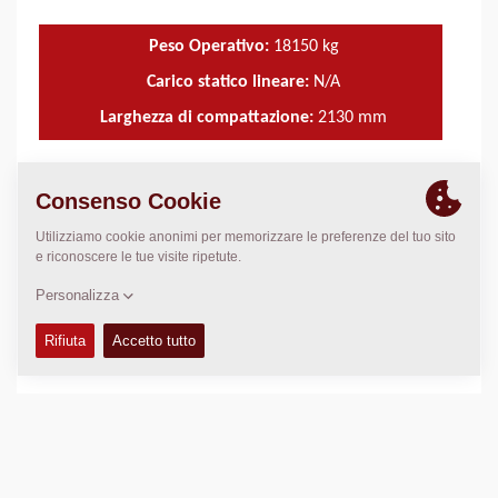
Peso Operativo:
18150
kg
Carico statico lineare:
N/A
Larghezza di compattazione:
2130
mm
DATI TECNICI
+
MANUALI USO E MANUTENZIONE
+
KIT MANUTEZIONE
+
MANUALI RICAMBI
+
SCHEMI
+