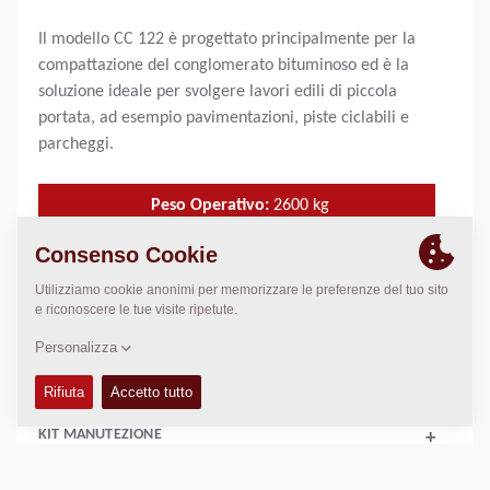
Il modello CC 122 è progettato principalmente per la
compattazione del conglomerato bituminoso ed è la
soluzione ideale per svolgere lavori edili di piccola
portata, ad esempio pavimentazioni, piste ciclabili e
parcheggi.
Peso Operativo:
2600
kg
Carico statico lineare:
N/A
Larghezza di compattazione:
1200
mm
DATI TECNICI
+
KIT MANUTEZIONE
+