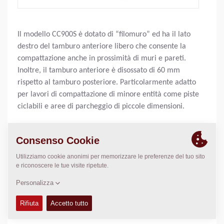
Il modello CC900S è dotato di “filomuro” ed ha il lato
destro del tamburo anteriore libero che consente la
compattazione anche in prossimità di muri e pareti.
Inoltre, il tamburo anteriore è disossato di 60 mm
rispetto al tamburo posteriore. Particolarmente adatto
per lavori di compattazione di minore entità come piste
ciclabili e aree di parcheggio di piccole dimensioni.
Peso Operativo:
1640
kg
Carico statico lineare:
N/A
Larghezza di compattazione:
900
mm
DATI TECNICI
+