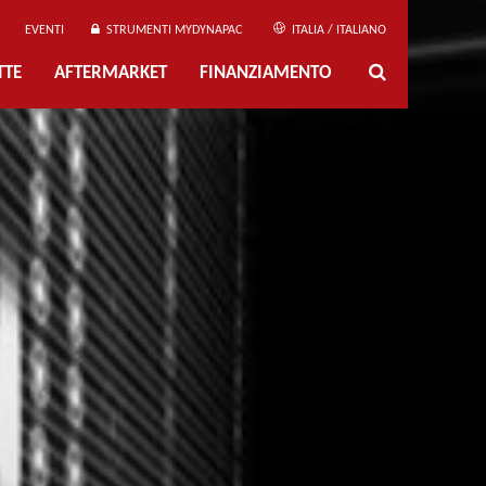
EVENTI
STRUMENTI MYDYNAPAC
ITALIA / ITALIANO
TTE
AFTERMARKET
FINANZIAMENTO