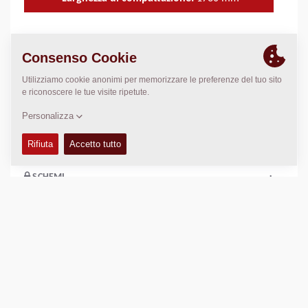
DATI TECNICI
+
MANUALI RICAMBI
+
DATI DI COMPATTAZIONE
+
SCHEMI
+
Confronta
Scarica le brochure
Download scheda tecnica