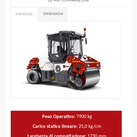
LE MIE COMPARAZIONI
DIMENSIONI
IMMAGINI
Peso Operativo:
7900
kg
Carico statico lineare:
25,0
kg/cm
Larghezza di compattazione:
1730
mm