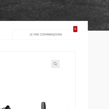
0
LE MIE COMPARAZIONI