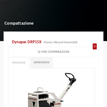
Compattazione
Dynapac DRP15X
Piastre Vibranti Reversibili
0
LE MIE COMPARAZIONI
DIMENSIONI
IMMAGINI