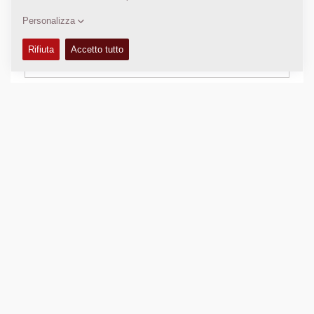
ATTREZZATURA (STANDARD E OPTIONAL)
+
Confronta
Scarica le brochure
Download scheda tecnica
Torna ai prodotti
VIDEO