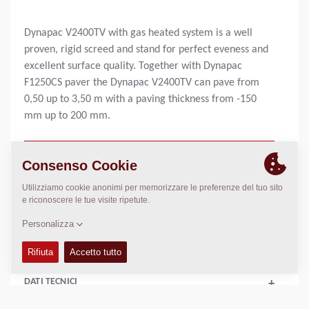
Dynapac V2400TV with gas heated system is a well
proven, rigid screed and stand for perfect eveness and
excellent surface quality. Together with Dynapac
F1250CS paver the Dynapac V2400TV can pave from
0,50 up to 3,50 m with a paving thickness from -150
mm up to 200 mm.
Larghezza di lavoro, base:
1,20
m
Larghezza di lavoro, max:
3,50
m
Spessore strato, max:
N/A
Cap. di stesa teor.:
N/A
DATI TECNICI
+