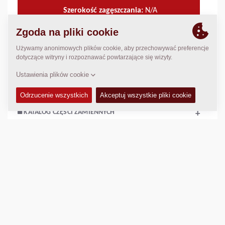
Szerokość zagęszczania:
N/A
DANE TECHNICZNE
+
INSTRUKCJA OBSŁUGI I KONSERWACJI
+
KATALOG CZĘŚCI ZAMIENNYCH
+
Porównaj
Pobierz broszurę
Pobierz specyfikację techniczną