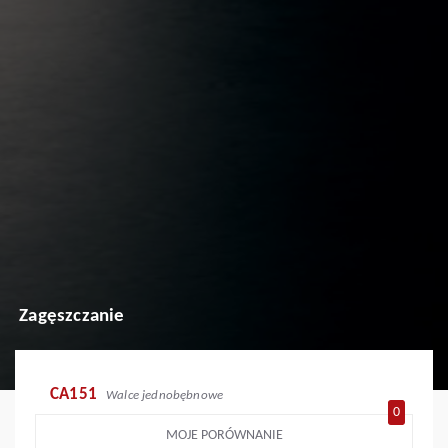
Zagęszczanie
CA151
Walce jednobębnowe
0
MOJE PORÓWNANIE