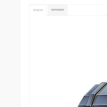
WYMIARY
ZDJĘCIA