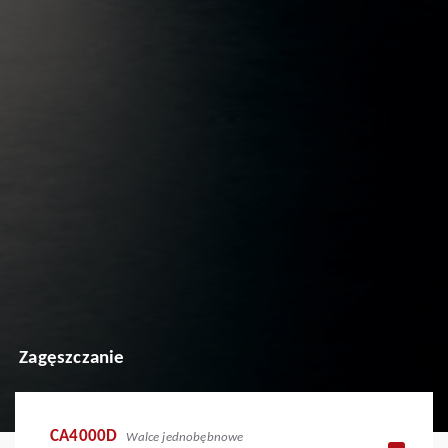
Zagęszczanie
CA4000D
Walce jednobębnowe