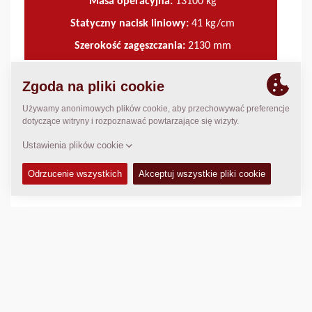
Masa operacyjna:
13100
kg
Statyczny nacisk liniowy:
41
kg/cm
Szerokość zagęszczania:
2130
mm
DANE TECHNICZNE
+
ZESTAWY SERWISOWE
+
KATALOG CZĘŚCI ZAMIENNYCH
+
SCHEMATY
+
Porównaj
Pobierz broszurę