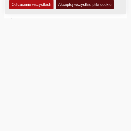
DANE TECHNICZNE
+
INSTRUKCJA OBSŁUGI I KONSERWACJI
+
ZESTAWY SERWISOWE
+
KATALOG CZĘŚCI ZAMIENNYCH
+
SCHEMATY
+
Porównaj
Pobierz broszurę
Pobierz specyfikację techniczną