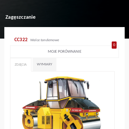
Zagęszczanie
CC322
Walce tandemowe
0
MOJE PORÓWNANIE
WYMIARY
ZDJĘCIA