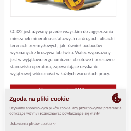
CC322 jest używany przede wszystkim do zagęszczania
mieszanek mineralno-asfaltowych na drogach, ulicach i
terenach przemysłowych, jak również podbudów
wykonanych z kruszywa lub żwiru. Walec wyposażony
jest w wyjątkowo ergonomiczne, obrotowe i przesuwne
stanowisko operatora, zapewniające uzyskanie
wyjątkowej widoczności w każdych warunkach pracy.
Masa operacyjna:
8100
kg
Statyczny nacisk liniowy:
N/A
Szerokość zagęszczania:
1680
mm