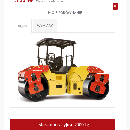
CC334HF
Walce tandemowe
0
MOJE PORÓWNANIE
WYMIARY
ZDJĘCIA
Masa operacyjna:
9000
kg