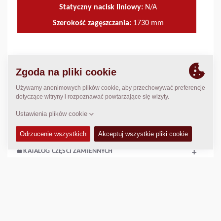
Statyczny nacisk liniowy:
N/A
Szerokość zagęszczania:
1730
mm
DANE TECHNICZNE
+
INSTRUKCJA OBSŁUGI I KONSERWACJI
+
ZESTAWY SERWISOWE
+
KATALOG CZĘŚCI ZAMIENNYCH
+
SCHEMATY
+
Porównaj