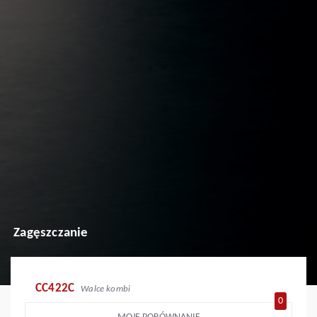
Zagęszczanie
CC422C
Walce kombi
0