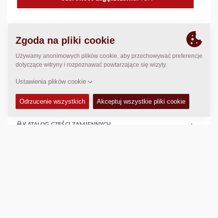
DANE TECHNICZNE
+
INSTRUKCJA OBSŁUGI I KONSERWACJI
+
ZESTAWY SERWISOWE
+
KATALOG CZĘŚCI ZAMIENNYCH
+
Porównaj
Pobierz broszurę
Pobierz specyfikację techniczną