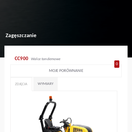
Zagęszczanie
CC900
Walce tandemowe
0
MOJE PORÓWNANIE
WYMIARY
ZDJĘCIA