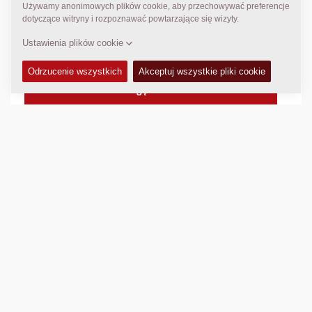
napędzany mocnym i cichym silnikiem wysokoprężnym.
Masa operacyjna:
1600
kg
Statyczny nacisk liniowy:
N/A
Szerokość zagęszczania:
900
mm
DANE TECHNICZNE
+
ZESTAWY SERWISOWE
+
KATALOG CZĘŚCI ZAMIENNYCH
+
SCHEMATY
+
Porównaj