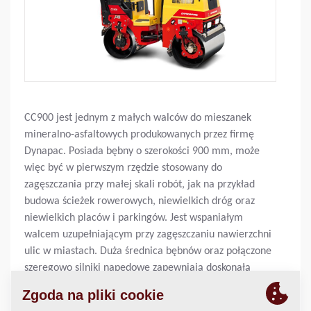
CC900 jest jednym z małych walców do mieszanek
mineralno-asfaltowych produkowanych przez firmę
Dynapac. Posiada bębny o szerokości 900 mm, może
więc być w pierwszym rzędzie stosowany do
zagęszczania przy małej skali robót, jak na przykład
budowa ścieżek rowerowych, niewielkich dróg oraz
niewielkich placów i parkingów. Jest wspaniałym
walcem uzupełniającym przy zagęszczaniu nawierzchni
ulic w miastach. Duża średnica bębnów oraz połączone
szeregowo silniki napędowe zapewniają doskonałą
zdolność pokonywania wzniesień. Oba bębny
wyposażone są w napęd i wibracje. Walec jest