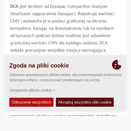
DCA
jest skrótem od Dynapac Compaction Analyzer
(Analizator zagęszczenia Dynapac). Rejestruje wartości
CMV i wyświetla je w postaci graficznej na ekranie
komputera. Bazując na doświadczeniu lub na wynikach
otrzymanych podczas testów możliwe jest ustawienie
granicznej wartości CMV dla każdego zadania. DCA
wskaże precyzyjnie wszystkie miejsca wymagające
dodatkowego zagęszczenia. Różne wartości CMV
wyświetlane są w różnych kolorach, stąd łatwo
zidentyfikować obszary o niewystarczającej nośności i
przedsięwziąć odpowiednie działania. W większości
przypadków wystarczy wykonać dodatkowe przejazdy
walcem, ale czasem konieczna jest wymiana gruntu lub
inne działanie.
DCA jest urządzeniem przenośnym, tak więc, po
przeniesieniu do biura można przeprowadzić dodatkowe
analizy danych. Możliwe jest również zapisanie