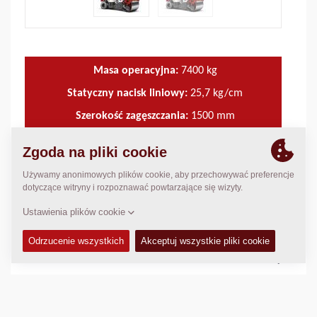
Masa operacyjna:
7400
kg
Statyczny nacisk liniowy:
25,7
kg/cm
Szerokość zagęszczania:
1500
mm
DANE TECHNICZNE
+
ZESTAWY SERWISOWE
+
KATALOG CZĘŚCI ZAMIENNYCH
+
DANE DOTYCZĄCE ZAGĘSZCZANIA
+