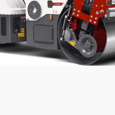
Statyczny nacisk liniowy:
23,6
kg/cm