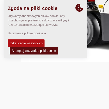
Masa operacyjna:
7700
kg
Szerokość zagęszczania:
1730
mm