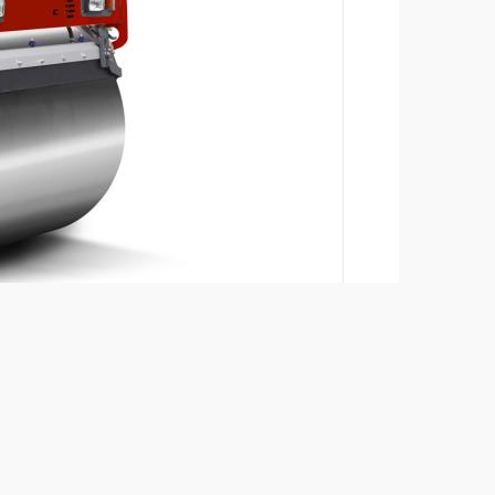
Porównaj
Pobierz broszurę