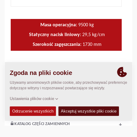
Masa operacyjna:
9500
kg
Statyczny nacisk liniowy:
29,5
kg/cm
Szerokość zagęszczania:
1730
mm
DANE TECHNICZNE
+
INSTRUKCJA OBSŁUGI I KONSERWACJI
+
ZESTAWY SERWISOWE
+
KATALOG CZĘŚCI ZAMIENNYCH
+