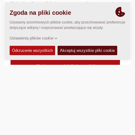
(falami radiowymi) jest przeznaczona do zagęszczania
gruntu w rowach i wykopach. Potężna konstrukcja
maszyny pozwala na stosowanie jej do zagęszczania
gruntów spoistych zarówno na ograniczonej przestrzeni
(takiej, jak rowy czy wykopy pod fundamenty budowli),
jak i na drogach.
Masa operacyjna:
1675
kg
Statyczny nacisk liniowy:
N/A
Szerokość zagęszczania:
850
mm
DANE TECHNICZNE
+
SCHEMATY
+
Porównaj