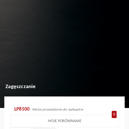
Zagęszczanie
LP8500
Walce prowadzone do wykopów
0
MOJE PORÓWNANIE