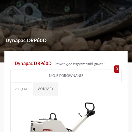
Dynapac DRP60D
Dynapac DRP60D
Rewersyjne zagęszczarki gruntu
0
MOJE PORÓWNANIE
WYMIARY
ZDJĘCIA