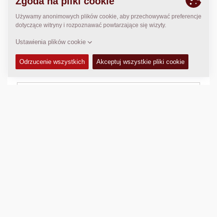
DANE TECHNICZNE
+
ZESTAWY SERWISOWE
+
WYPOSAŻENIE ( STANDARDOWE I OPCJONALNE)
+
Porównaj
Pobierz broszurę
Pobierz specyfikację techniczną
Powrót do produktów
WIDEO