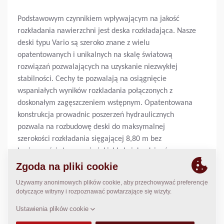
Podstawowym czynnikiem wpływającym na jakość
rozkładania nawierzchni jest deska rozkładająca. Nasze
deski typu Vario są szeroko znane z wielu
opatentowanych i unikalnych na skalę światową
rozwiązań pozwalających na uzyskanie niezwykłej
stabilności. Cechy te pozwalają na osiągnięcie
wspaniałych wyników rozkladania połączonych z
doskonałym zagęszczeniem wstępnym. Opatentowana
konstrukcja prowadnic poszerzeń hydraulicznych
pozwala na rozbudowę deski do maksymalnej
szerokości rozkładania sięgającej 8,80 m bez
konieczności stosowania jakichkolwiek odciągów czy
innych elementów usztywniających.
Podst. szerokość rozkładania :
2,55
m
Maks. szerokość rozkładania:
8,80
m
Maks. grubość warstwy:
N/A