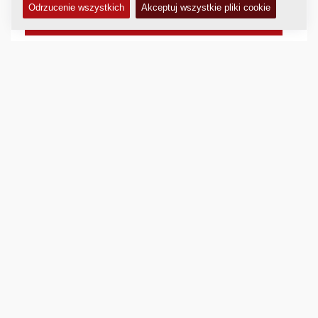
Wydajność teoretyczna:
N/A
DANE TECHNICZNE
+
ZESTAWY SERWISOWE
+
SCHEMATY
+
Porównaj
Pobierz broszurę
Pobierz specyfikację techniczną