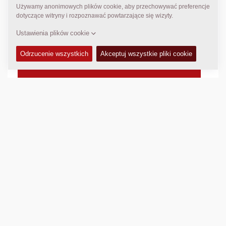
wstępnego jak i tekstury powierzchni wbudowanej
warstwy.
Podst. szerokość rozkładania :
2,55
m
Maks. szerokość rozkładania:
8,80
m
Maks. grubość warstwy:
N/A
Wydajność teoretyczna:
N/A
DANE TECHNICZNE
+
ZESTAWY SERWISOWE
+
SCHEMATY
+
Porównaj