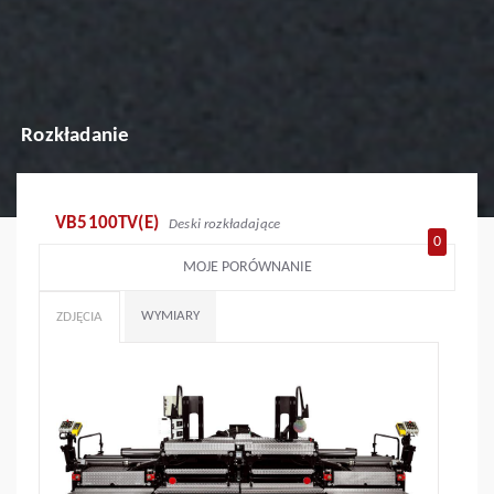
Rozkładanie
VB5100TV(E)
Deski rozkładające
0
MOJE PORÓWNANIE
WYMIARY
ZDJĘCIA