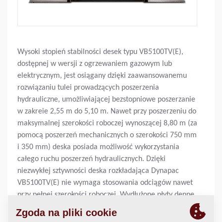
Wysoki stopień stabilności desek typu VB5100TV(E),
dostępnej w wersji z ogrzewaniem gazowym lub
elektrycznym, jest osiągany dzięki zaawansowanemu
rozwiązaniu tulei prowadzących poszerzenia
hydrauliczne, umożliwiającej bezstopniowe poszerzanie
w zakreie 2,55 m do 5,10 m. Nawet przy poszerzeniu do
maksymalnej szerokości roboczej wynoszącej 8,80 m (za
pomocą poszerzeń mechanicznych o szerokości 750 mm
i 350 mm) deska posiada możliwość wykorzystania
całego ruchu poszerzeń hydraulicznych. Dzięki
niezwykłej sztywności deska rozkładająca Dynapac
VB5100TV(E) nie wymaga stosowania odciągów nawet
przy pełnej szerokości roboczej. Wydłużone płyty denne
gwarantują osiągnięcie niezrównanej jakości
rozkładania zarówno pod względem zagęszczenia