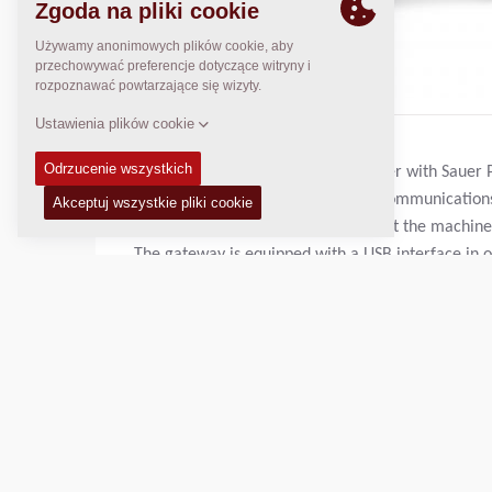
This Canbus gateway is used together with Sauer Pl
range of CC rollers. It handles the communication
machine. This makes it easy to adjust the machine
The gateway is equipped with a USB interface in 
interface to your PC and the other end of the cabl
your service tool, you are now on line and are abl
For rollers using uGDebug service tool (CA roller
4700378171 for more information.
For rollers using WinGPi service tool (CC with ele
connection cable 4700378276 for more informati
1 szt.:
4700 7925 84