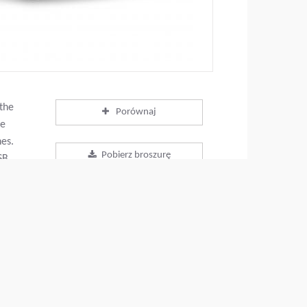
 the
Porównaj
he
nes.
Pobierz broszurę
SB
up
Pobierz specyfikację
cable
techniczną
e
Powrót do produktów
PODZIEL SIĘ TĄ STRONĄ