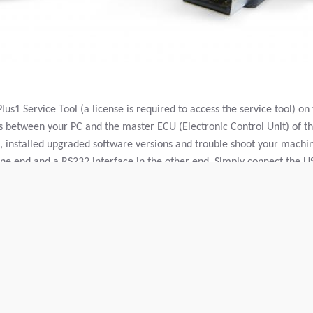
us1 Service Tool (a license is required to access the service tool) on
s between your PC and the master ECU (Electronic Control Unit) of t
, installed upgraded software versions and trouble shoot your machi
one end and a RS232 interface in the other end. Simply connect the U
e to the master ECU of the machine (RS232). Start ignition and start 
e to read and adjust the machine.
s without Antispin, CG rollers and CC800-1000) please see connection 
ctronic drive control and CA rollers equipped with Antispin) please se
on.