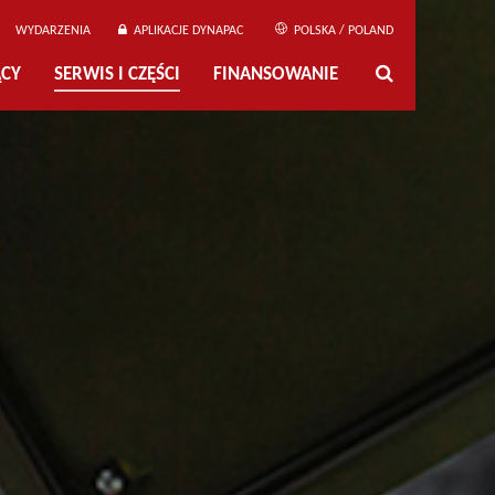
WYDARZENIA
APLIKACJE DYNAPAC
POLSKA / POLAND
ĄCY
SERWIS I CZĘŚCI
FINANSOWANIE