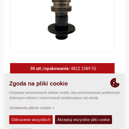
50 szt./opakowanie:
4812 1589 52
szt./paleta:
4812 1591 76
Materiał:
Concrete
DANE TECHNICZNE
+