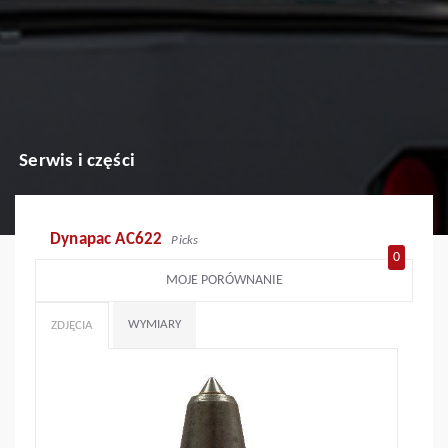
Serwis i części
Dynapac AC622
Picks
0
MOJE PORÓWNANIE
WYMIARY
ZDJĘCIA