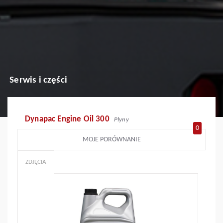
Serwis i części
Dynapac Engine Oil 300
Płyny
0
MOJE PORÓWNANIE
ZDJĘCIA