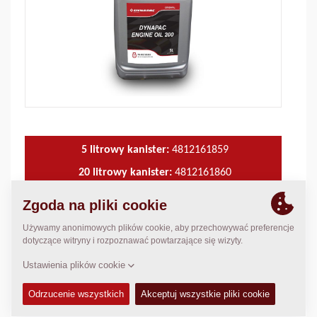
5 litrowy kanister:
4812161859
20 litrowy kanister:
4812161860
209 litrowy bęben:
4812161861
DANE TECHNICZNE
+
DOSTĘPNOŚĆ
+