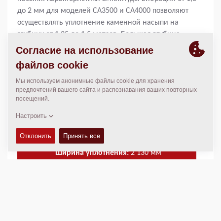
до 2 мм для моделей СА3500 и СА4000 позволяют
осуществлять уплотнение каменной насыпи на
глубину от 1,25 до 1,5 метров. Большая глубина
уплотнения в результате дает большую
производительность и меньшее количество
проходов для достижения требуемого уплотнения,
что помогает сэкономить топливо и снизить затраты
на кубический метр уплотненного материала.
Операционная масса:
11 000
кг
Статическая линейная нагрузка:
N/A
Ширина уплотнения:
2 130
мм
ТЕХНИЧЕСКИЕ ХАРАКТЕРИСТИКИ
+