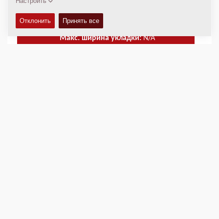
Базовая ширина укладки:
1,70
м
Макс. ширина укладки:
N/A
Макс. толщина слоя:
270
мм
Теор. вмес.:
300
т/час
ТЕХНИЧЕСКИЕ ХАРАКТЕРИСТИКИ
+
СХЕМЫ
+
Добавить для сравнения
Загрузить брошюры