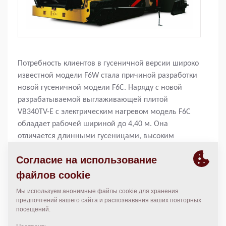
Потребность клиентов в гусеничной версии широко
известной модели F6W стала причиной разработки
новой гусеничной модели F6C. Наряду с новой
разрабатываемой выглаживающей плитой
VB340TV-E с электрическим нагревом модель F6C
обладает рабочей шириной до 4,40 м. Она
отличается длинными гусеницами, высоким
коэффициентом сцепления и жесткой рамой,
Dynapac F6C предназначена, в основном, для
работы на рыхлом грунте или на участках,
требующих большой рабочей ширины. Благодаря
долгому сроку службы системы смазки Dynapac
гусеничный привод не нуждается в техническом
обслуживании.