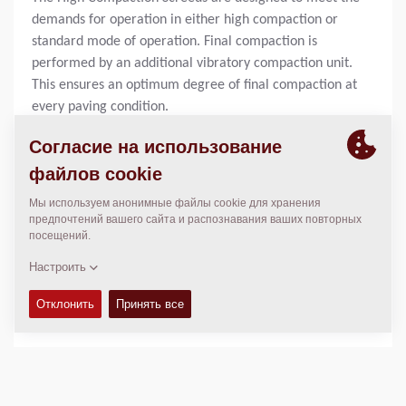
demands for operation in either high compaction or
standard mode of operation. Final compaction is
performed by an additional vibratory compaction unit.
This ensures an optimum degree of final compaction at
every paving condition.
Базовая ширина укладки:
N/A
Макс. ширина укладки:
N/A
Макс. толщина слоя:
N/A
Теор. вмес.:
N/A
ТЕХНИЧЕСКИЕ ХАРАКТЕРИСТИКИ
+
СЕРВСИСНЫЕ КОМПЛЕКТЫ
+