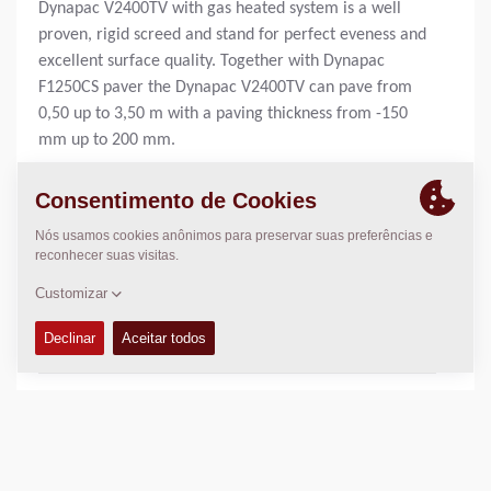
Dynapac V2400TV with gas heated system is a well
proven, rigid screed and stand for perfect eveness and
excellent surface quality. Together with Dynapac
F1250CS paver the Dynapac V2400TV can pave from
0,50 up to 3,50 m with a paving thickness from -150
mm up to 200 mm.
Largura básica de pavimentação:
1,20
m
Largura máx. de pavimentação:
3,50
m
Espes. Máx. Camada:
N/A
Capac. Teór. de Descarga:
N/A
CARACTERÍSTICAS TÉCNICAS
+
ESQUEMAS
+