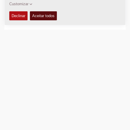
CARACTERÍSTICAS E BENEFÍCIOS
+
CARACTERÍSTICAS TÉCNICAS
+
KITS DE SERVIÇO
+
LISTA DE PEÇAS
+
EQUIPAMENTOS (STANDARD E OPCIONAIS)
+
DADOS DE COMPACTAÇÃO
+
Adicione para comparar
Baixe catálogos.