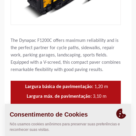
The Dynapac F1200C offers maximum reliability and is
the perfect partner for cycle paths, sidewalks, repair
work, parking garages, landscaping, sports fields.
Equipped with a V-screed, this compact paver combines
remarkable flexibility with good paving results.
Largura básica de pavimentação:
1,20
m
Largura máx. de pavimentação:
3,10
m
Espes. Máx. Camada:
200
mm
Capac. Teór. de Descarga:
300
t/h