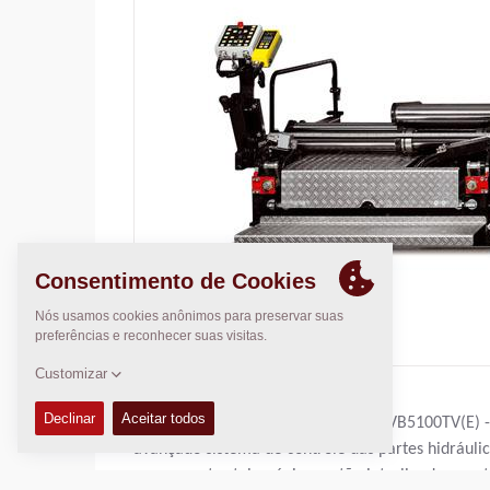
A ótima estabilidade da nova mesa VB5100TV(E) - 
avançado sistema de controle das partes hidráulic
componentes telescópicos estão interligados por 