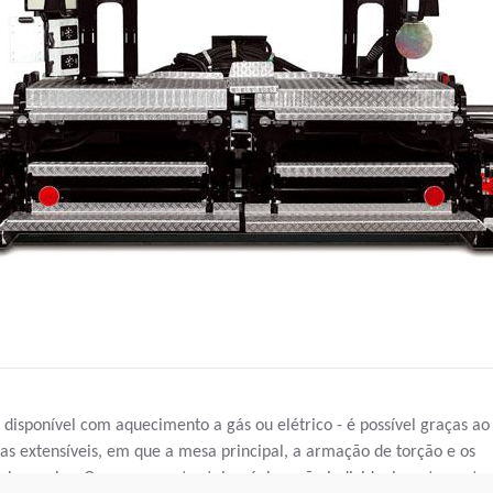
disponível com aquecimento a gás ou elétrico - é possível graças ao
as extensíveis, em que a mesa principal, a armação de torção e os
tubos-guias. Os componentes telescópicos são individualmente contr