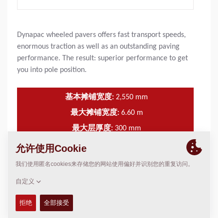
Dynapac wheeled pavers offers fast transport speeds,
enormous traction as well as an outstanding paving
performance. The result: superior performance to get
you into pole position.
基本摊铺宽度:
2,550
mm
最大摊铺宽度:
6.60
m
最大层厚度:
300
mm
3
理论布置容量:
650
m
/h
特点和优势
+
技术参数
+