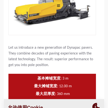
Let us introduce a new generation of Dynapac pavers.
They combine decades of paving experience with the
latest technology. The result: superior performance to
get you into pole position.
基本摊铺宽度:
3
m
最大摊铺宽度:
12.00
m
最大层厚度:
360
mm
理论布置容量:
900
t/h