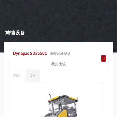
摊铺设备
Dynapac SD2550C
履带式摊铺机
0
我的比较
尺寸
图片