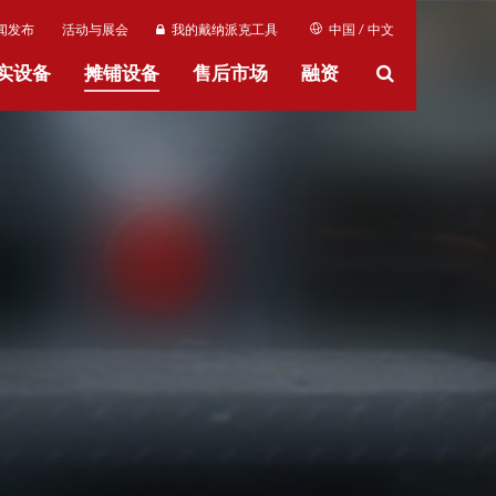
闻发布
活动与展会
我的戴纳派克工具
中国 / 中文
实设备
摊铺设备
售后市场
融资