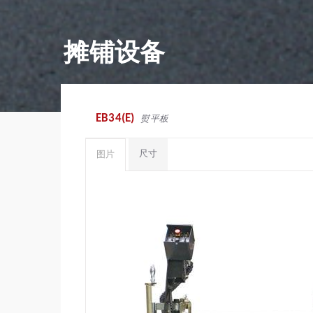
摊铺设备
EB34(E)
熨平板
尺寸
图片