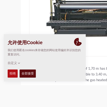
This screed type with a basic width of 1,70 m ha
EB34TV is infinitely variable extendable to 3,40
use of extension parts. As standard the gas heated
基本摊铺宽度:
1.70
m
最大层厚度:
N/A