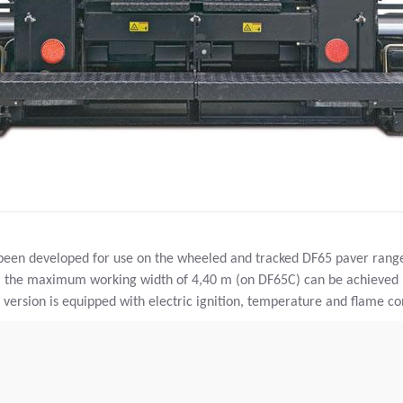
s been developed for use on the wheeled and tracked DF65 paver rang
 m, the maximum working width of 4,40 m (on DF65C) can be achieved
 version is equipped with electric ignition, temperature and flame co
最大摊铺宽度:
4.40
m
理论布置容量:
N/A