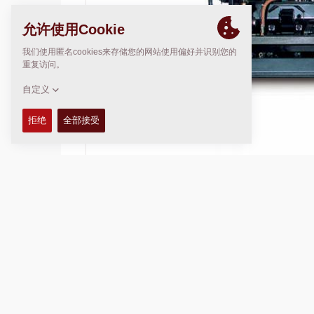
VB125V/TV-(E) 为气加热熨平板，配备电
后机械拼接到3,10米。