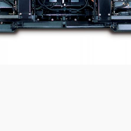
子点火装置，自动温度和加热控制。宽度 1,20 米至2,40米采用液压伸