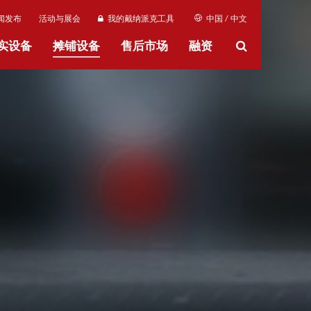
闻发布
活动与展会
我的戴纳派克工具
中国 / 中文
实设备
摊铺设备
售后市场
融资