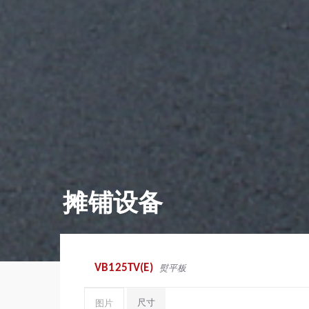
摊铺设备
VB125TV(E)
熨平板
尺寸
图片