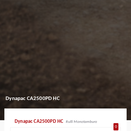
Dynapac CA2500PD HC
Dynapac CA2500PD HC
Rulli Monotamburo
0