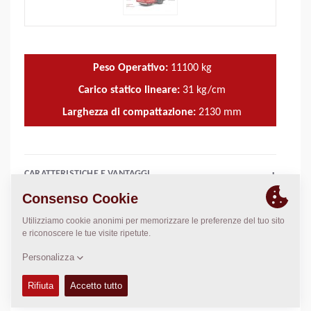
Peso Operativo:
11100
kg
Carico statico lineare:
31
kg/cm
Larghezza di compattazione:
2130
mm
CARATTERISTICHE E VANTAGGI
+
DATI TECNICI
+
MANUALI USO E MANUTENZIONE
+
KIT MANUTEZIONE
+