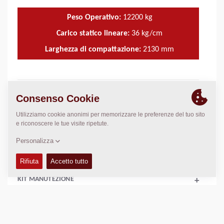
Peso Operativo:
12200
kg
Carico statico lineare:
36
kg/cm
Larghezza di compattazione:
2130
mm
CARATTERISTICHE E VANTAGGI
+
DATI TECNICI
+
MANUALI USO E MANUTENZIONE
+
KIT MANUTEZIONE
+
DATI DI COMPATTAZIONE
+