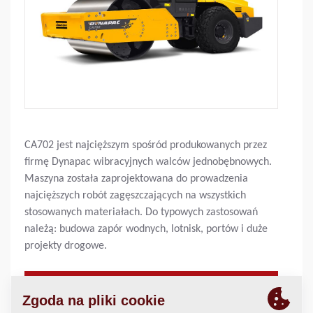
CA702 jest najcięższym spośród produkowanych przez
firmę Dynapac wibracyjnych walców jednobębnowych.
Maszyna została zaprojektowana do prowadzenia
najcięższych robót zagęszczających na wszystkich
stosowanych materiałach. Do typowych zastosowań
należą: budowa zapór wodnych, lotnisk, portów i duże
projekty drogowe.
Masa operacyjna:
26900
kg
Statyczny nacisk liniowy:
80,8
kg/cm