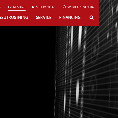
R
EVENEMANG
MITT DYNAPAC
SVERIGE / SVENSKA
NGSUTRUSTNING
SERVICE
FINANCING