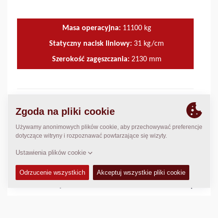
Masa operacyjna:
11100
kg
Statyczny nacisk liniowy:
31
kg/cm
Szerokość zagęszczania:
2130
mm
CECHY I ZALETY
+
DANE TECHNICZNE
+
ZESTAWY SERWISOWE
+
KATALOG CZĘŚCI ZAMIENNYCH
+
DANE DOTYCZĄCE ZAGĘSZCZANIA
+