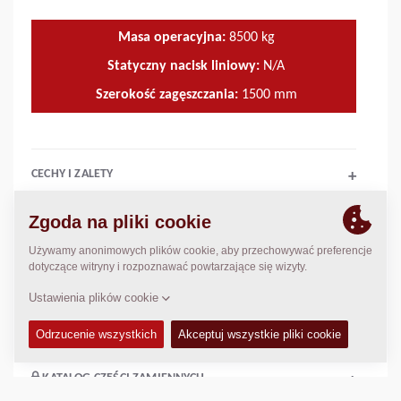
Masa operacyjna:
8500
kg
Statyczny nacisk liniowy:
N/A
Szerokość zagęszczania:
1500
mm
CECHY I ZALETY
+
DANE TECHNICZNE
+
INSTRUKCJA OBSŁUGI I KONSERWACJI
+
ZESTAWY SERWISOWE
+
KATALOG CZĘŚCI ZAMIENNYCH
+