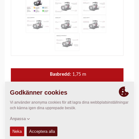
Basbredd:
1,75
m
Max. arbetsbredd:
4,70
m
Max. utläggningstjocklek:
200
mm
Teoretisk läggn.kap.:
350
t/h
TEKNISK DATA
+