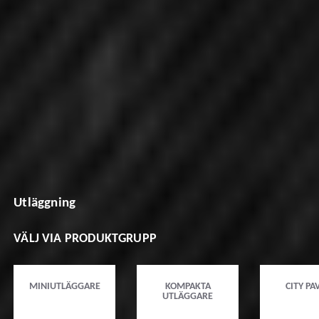
Utläggning
VÄLJ VIA PRODUKTGRUPP
MINIUTLÄGGARE
KOMPAKTA
CITY PA
UTLÄGGARE