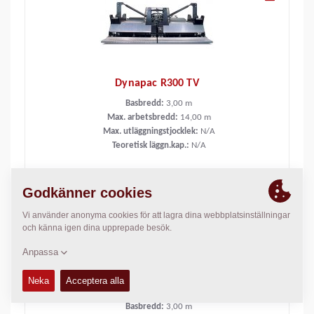
Dynapac R300 TV
Basbredd:
3,00
m
Max. arbetsbredd:
14,00
m
Max. utläggningstjocklek:
N/A
Teoretisk läggn.kap.:
N/A
Dynapac R300 TV E
Basbredd:
3,00
m