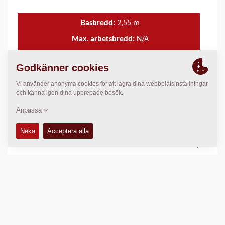
Basbredd:
2,55
m
Max. arbetsbredd:
N/A
Max. utläggningstjocklek:
300
mm
Teoretisk läggn.kap.:
600
t/h
TEKNISK DATA
+
SERVICESATSER
+
EL- OCH HYDRAULSCHEMA
+
Jämför produkt