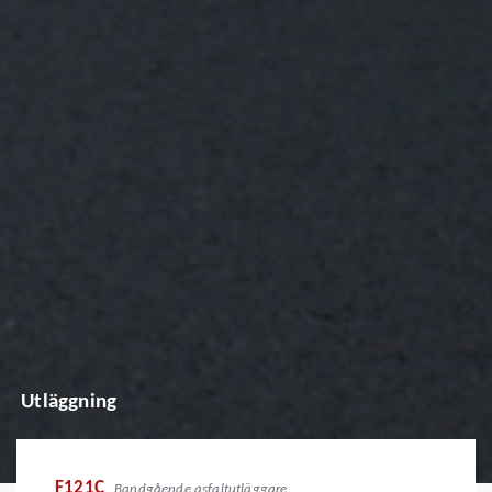
Utläggning
F121C
Bandgående asfaltutläggare