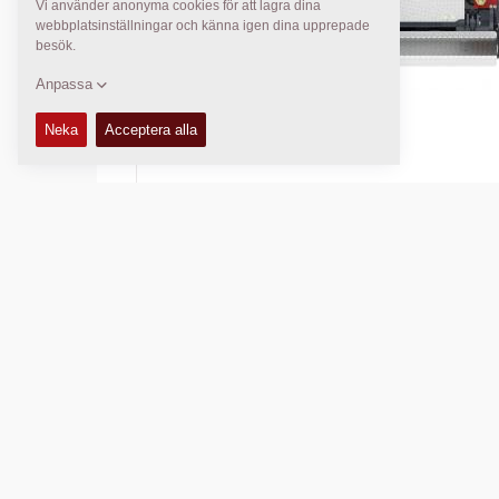
Basbredd:
2,55
m
Max. utläggningstjocklek:
N/A
TEKNISK DATA
KÖR- OCH SKÖTSELMANUALER