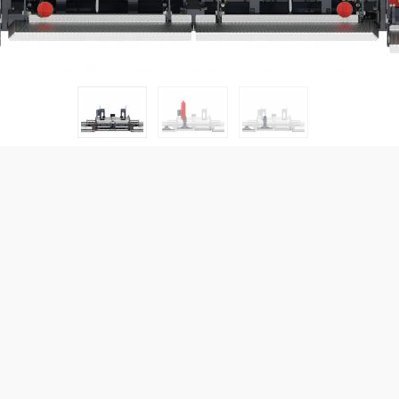
Max. arbetsbredd:
8,80
m
Teoretisk läggn.kap.:
N/A