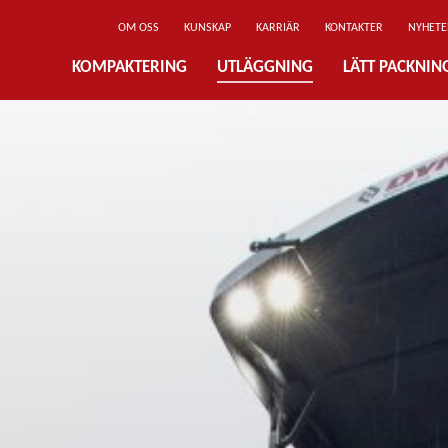
OM OSS
KUNSKAP
KARRIÄR
KONTAKTER
NYHETE
KOMPAKTERING
UTLÄGGNING
LÄTT PACKNI