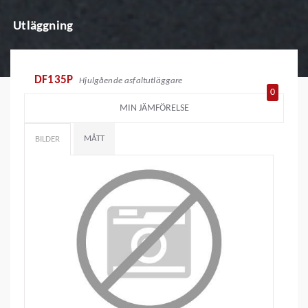
Utläggning
DF135P
Hjulgående asfaltutläggare
0
MIN JÄMFÖRELSE
MÅTT
BILDER