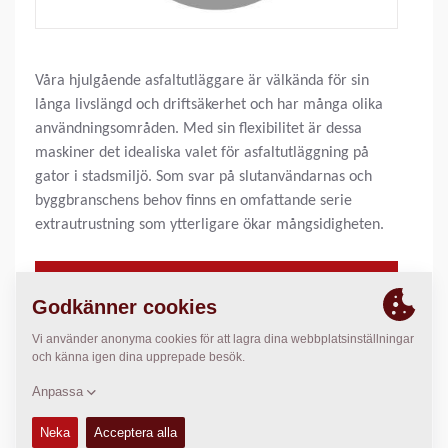
Våra hjulgående asfaltutläggare är välkända för sin
långa livslängd och driftsäkerhet och har många olika
användningsområden. Med sin flexibilitet är dessa
maskiner det idealiska valet för asfaltutläggning på
gator i stadsmiljö. Som svar på slutanvändarnas och
byggbranschens behov finns en omfattande serie
extrautrustning som ytterligare ökar mångsidigheten.
Basbredd:
7,30
m
Max. arbetsbredd:
7,30
m
Max. utläggningstjocklek:
N/A
Teoretisk läggn.kap.:
7
t/h